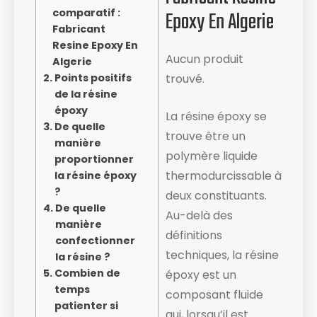
comparatif :
Epoxy En Algerie
Fabricant
Resine Epoxy En
Aucun produit
Algerie
Points positifs
trouvé.
de la résine
époxy
La résine époxy se
De quelle
trouve être un
manière
polymère liquide
proportionner
thermodurcissable à
la résine époxy
?
deux constituants.
De quelle
Au-delà des
manière
définitions
confectionner
techniques, la résine
la résine ?
Combien de
époxy est un
temps
composant fluide ​
patienter si
qui, lorsqu’il est