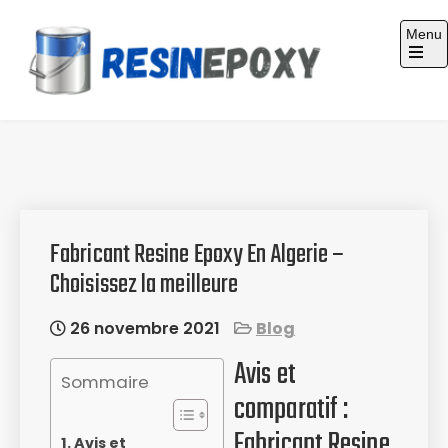
Skip
Menu
to
content
Guide d'achat : Résine époxy
Fabricant Resine Epoxy En Algerie –
Choisissez la meilleure
26 novembre 2021
Blog
Avis et
Sommaire
comparatif :
Fabricant Resine
Avis et