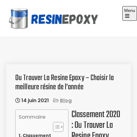
Skip
Menu
to
content
Guide d'achat : Résine époxy
Ou Trouver La Resine Epoxy – Choisir la
meilleure résine de l’année
14 juin 2021
Blog
Classement 2020
Sommaire
: Ou Trouver La
Resine Epoxy
Classement