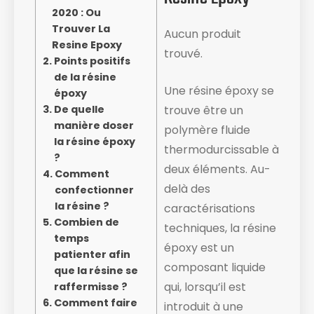
2020 : Ou
Trouver La
Aucun produit
Resine Epoxy
trouvé.
Points positifs
de la résine
Une résine époxy se
époxy
De quelle
trouve être un
manière doser
polymère fluide
la résine époxy
thermodurcissable à
?
deux éléments. Au-
Comment
delà des
confectionner
la résine ?
caractérisations
Combien de
techniques, la résine
temps
époxy est un
patienter afin
composant liquide ​
que la résine se
qui, lorsqu’il est
raffermisse ?
Comment faire
introduit à une