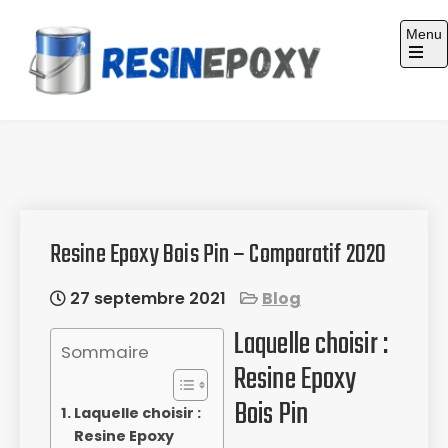
Skip
Menu
to
content
Guide d'achat : Résine époxy
Resine Epoxy Bois Pin – Comparatif 2020
27 septembre 2021
Blog
Laquelle choisir :
Sommaire
Resine Epoxy
Bois Pin
Laquelle choisir :
Resine Epoxy