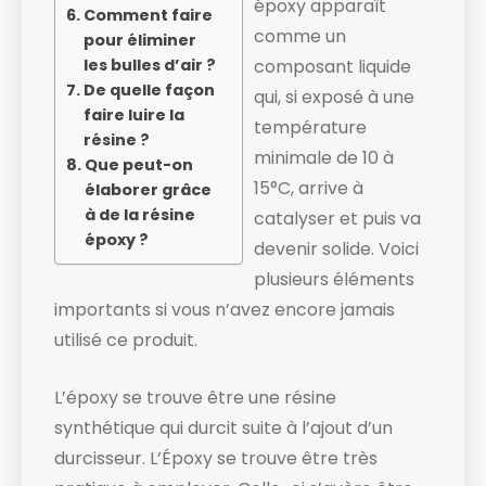
époxy apparaît
Comment faire
comme un
pour éliminer
les bulles d’air ?
composant liquide ​
De quelle façon
qui, si exposé à une
faire luire la
température
résine ?
minimale de 10 à
Que peut-on
15°C, arrive à
élaborer grâce
à de la résine
catalyser et puis va
époxy ?
devenir solide. ​Voici
plusieurs éléments
importants si vous n’avez encore jamais
utilisé ce produit.
L’époxy se trouve être une résine
synthétique qui durcit suite à l’ajout d’un
durcisseur. L’Époxy se trouve être très