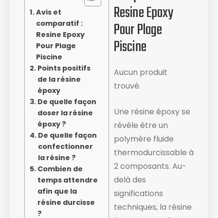
Resine Epoxy
Avis et
comparatif :
Pour Plage
Resine Epoxy
Piscine
Pour Plage
Piscine
Points positifs
Aucun produit
de la résine
trouvé.
époxy
De quelle façon
Une résine époxy se
doser la résine
époxy ?
révèle être un
De quelle façon
polymère fluide
confectionner
thermodurcissable à
la résine ?
2 composants. Au-
Combien de
delà des
temps attendre
afin que la
significations
résine durcisse
techniques, la résine
?