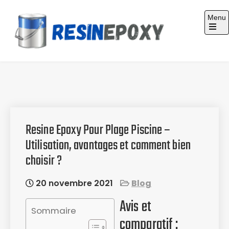
Skip
Menu
to
content
Guide d'achat : Résine époxy
Resine Epoxy Pour Plage Piscine –
Utilisation, avantages et comment bien
choisir ?
20 novembre 2021
Blog
Avis et
Sommaire
comparatif :