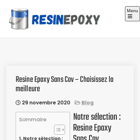
Skip
Menu
to
content
Guide d'achat : Résine époxy
Resine Epoxy Sans Cov – Choisissez la
meilleure
29 novembre 2020
Blog
Notre sélection :
Sommaire
Resine Epoxy
Sans Cov
Notre sélection :