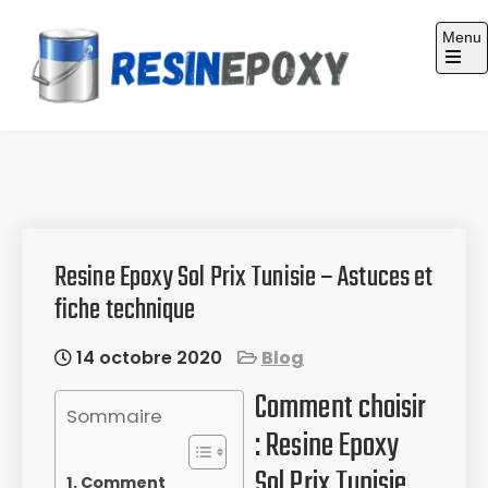
Skip
Menu
to
content
Guide d'achat : Résine époxy
Resine Epoxy Sol Prix Tunisie – Astuces et
fiche technique
14 octobre 2020
Blog
Comment choisir
Sommaire
: Resine Epoxy
Sol Prix Tunisie
Comment