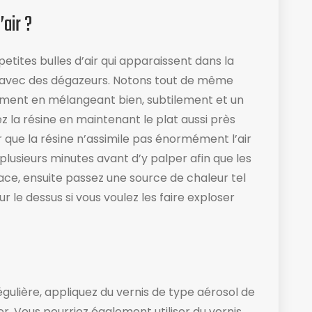
’air ?
etites bulles d’air qui apparaissent dans la
ner avec des dégazeurs. Notons tout de même
vement en mélangeant bien, subtilement et un
z la résine en maintenant le plat aussi près
er que la résine n’assimile pas énormément l’air
lusieurs minutes avant d’y palper afin que les
ace, ensuite passez une source de chaleur tel
 le dessus si vous voulez les faire exploser
gulière, appliquez du vernis de type aérosol de
ler. Vous pourriez également utiliser du vernis