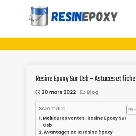
Skip
to
content
Guide d'achat : Résine
époxy
Resine Epoxy Sur Osb – Astuces et fich
20 mars 2022
Blog
Sommaire
Meilleures ventes : Resine Epoxy Sur
Osb
Avantages de la résine époxy