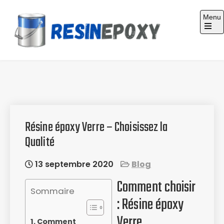
Skip
Menu
to
content
Guide d'achat : Résine époxy
Résine époxy Verre – Choisissez la
Qualité
13 septembre 2020
Blog
Comment choisir
Sommaire
: Résine époxy
Verre
Comment