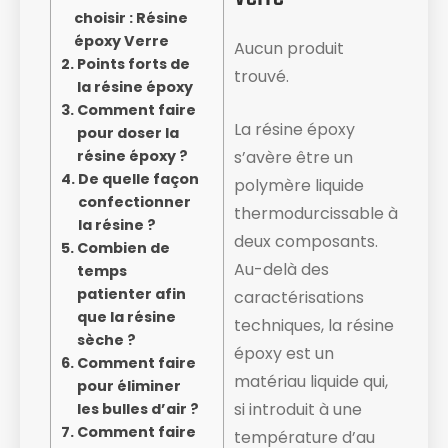
choisir : Résine
époxy Verre
Aucun produit
Points forts de
trouvé.
la résine époxy
Comment faire
La résine époxy
pour doser la
résine époxy ?
s’avère être un
De quelle façon
polymère liquide
confectionner
thermodurcissable à
la résine ?
deux composants.
Combien de
Au-delà des
temps
patienter afin
caractérisations
que la résine
techniques, la résine
sèche ?
époxy est un
Comment faire
matériau liquide ​qui,
pour éliminer
si introduit à une
les bulles d’air ?
Comment faire
température d’au