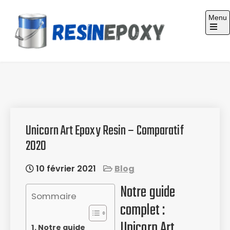
Skip
Menu
to
content
Guide d'achat : Résine époxy
Unicorn Art Epoxy Resin – Comparatif
2020
10 février 2021
Blog
Notre guide
Sommaire
complet :
Unicorn Art
Notre guide