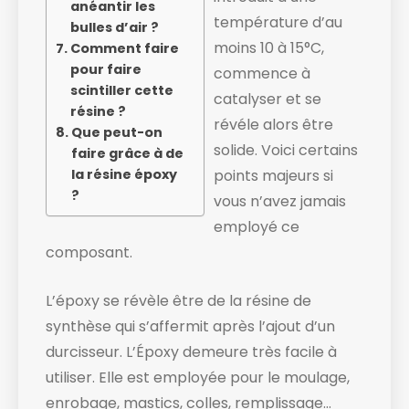
anéantir les
température d’au
bulles d’air ?
moins 10 à 15°C,
Comment faire
pour faire
commence à
scintiller cette
catalyser et se
résine ?
révéle alors être
Que peut-on
solide. ​Voici certains
faire grâce à de
la résine époxy
points majeurs si
?
vous n’avez jamais
employé ce
composant.
L’époxy se révèle être de la résine de
synthèse qui s’affermit après l’ajout d’un
durcisseur. L’Époxy demeure très facile à
utiliser. Elle est employée pour le moulage,
enrobage, mastics, colles, remplissage…