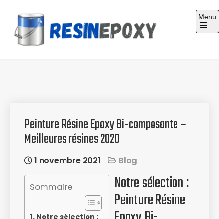
Skip
Menu
to
content
Guide d'achat : Résine époxy
Peinture Résine Epoxy Bi-composante –
Meilleures résines 2020
1 novembre 2021
Blog
Notre sélection :
Sommaire
Peinture Résine
Epoxy Bi-
Notre sélection :