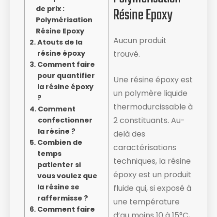
de prix :
Résine Epoxy
Polymérisation
Résine Epoxy
Aucun produit
Atouts de la
résine époxy
trouvé.
Comment faire
pour quantifier
Une résine époxy est
la résine époxy
un polymère liquide
?
thermodurcissable à
Comment
2 constituants. Au-
confectionner
la résine ?
delà des
Combien de
caractérisations
temps
techniques, la résine
patienter si
époxy est un produit
vous voulez que
la résine se
fluide ​qui, si exposé à
raffermisse ?
une température
Comment faire
d’au moins 10 à 15°C,