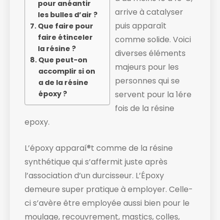
pour anéantir
arrive à catalyser
les bulles d’air ?
puis apparaît
Que faire pour
faire étinceler
comme solide. ​Voici
la résine ?
diverses éléments
Que peut-on
majeurs pour les
accomplir si on
personnes qui se
a de la résine
époxy ?
servent pour la 1ére
fois de la résine
epoxy.
L’époxy apparaí®t comme de la résine
synthétique qui s’affermit juste après
l’association d’un durcisseur. L’Époxy
demeure super pratique à employer. Celle-
ci s’avère être employée aussi bien pour le
moulage, recouvrement, mastics, colles,