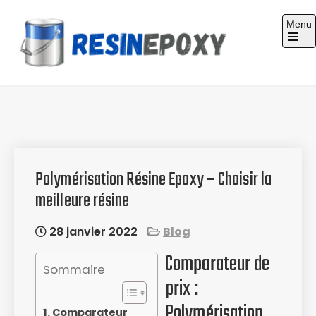
Skip
Menu
to
content
Guide d'achat : Résine époxy
Polymérisation Résine Epoxy – Choisir la
meilleure résine
28 janvier 2022
Blog
Comparateur de
Sommaire
prix :
Polymérisation
Comparateur