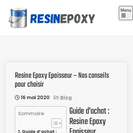
Skip
Menu
to
content
Guide d'achat : Résine époxy
Resine Epoxy Epaisseur – Nos conseils
pour choisir
16 mai 2020
Blog
Guide d’achat :
Sommaire
Resine Epoxy
Epaisseur
Guide d’achat :