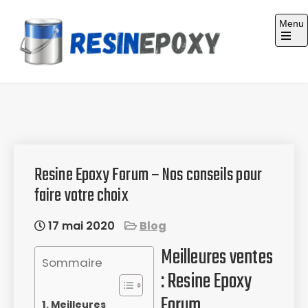
Skip
Menu
to
content
Guide d'achat : Résine époxy
Resine Epoxy Forum – Nos conseils pour
faire votre choix
17 mai 2020
Blog
Meilleures ventes
Sommaire
: Resine Epoxy
Forum
Meilleures