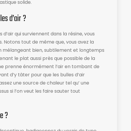
astique solide.
es d’air ?
s d’air qui surviennent dans la résine, vous
s. Notons tout de même que, vous avez la
en mélangeant bien, subtilement et longtemps
tenant le plat aussi près que possible de la
le ne prenne énormément l’air en tombant de
nt d’y tâter pour que les bulles d’air
ssez une source de chaleur tel qu’ une
us si l’on veut les faire sauter tout
e ?
discontinue, badigeonnez du vernis de type