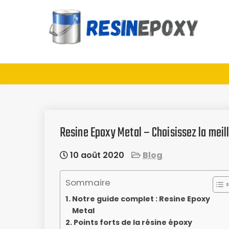
Skip
to
content
Guide d'achat : Résine
époxy
Resine Epoxy Metal – Choisissez la meil
10 août 2020
Blog
Sommaire
Notre guide complet : Resine Epoxy
Metal
Points forts de la résine époxy