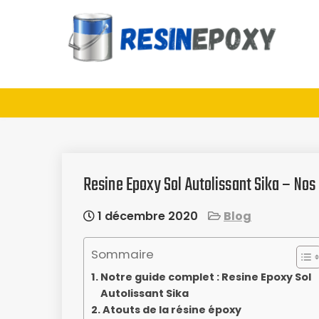
Skip
to
content
Guide d'achat : Résine
époxy
Resine Epoxy Sol Autolissant Sika – Nos 
1 décembre 2020
Blog
Sommaire
Notre guide complet : Resine Epoxy Sol
Autolissant Sika
Atouts de la résine époxy