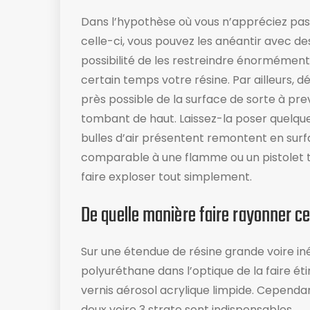
Dans l’hypothèse où vous n’appréciez pas l
celle-ci, vous pouvez les anéantir avec d
possibilité de les restreindre énormément
certain temps votre résine. Par ailleurs, d
près possible de la surface de sorte à prev
tombant de haut. Laissez-la poser quelque
bulles d’air présentent remontent en surf
comparable à une flamme ou un pistolet th
faire exploser tout simplement.
De quelle manière faire rayonner ce
Sur une étendue de résine grande voire in
polyuréthane dans l’optique de la faire étin
vernis aérosol acrylique limpide. Cependa
deux voire 3 strate sont indispensables.