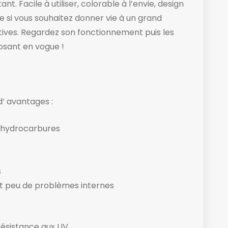
ant. Facile à utiliser, colorable à l’envie, design
le si vous souhaitez donner vie à un grand
ives. Regardez son fonctionnement puis les
osant en vogue !
’ avantages :
s hydrocarbures
s
rt peu de problèmes internes
résistance aux UV.