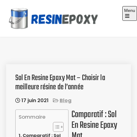
Skip
Menu
to
content
Guide d'achat : Résine époxy
Sol En Resine Epoxy Mat – Choisir la
meilleure résine de l’année
17 juin 2021
Blog
Comparatif : Sol
Sommaire
En Resine Epoxy
Mat
Comparatif : Sol