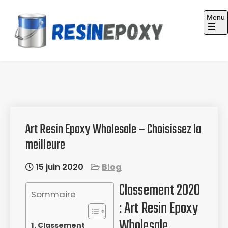
Skip
Menu
to
content
Guide d'achat : Résine époxy
Art Resin Epoxy Wholesale – Choisissez la
meilleure
15 juin 2020
Blog
Classement 2020
Sommaire
: Art Resin Epoxy
Wholesale
Classement