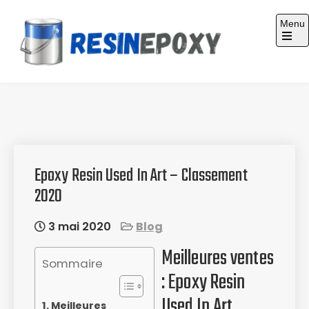
Skip
Menu
to
content
Guide d'achat : Résine époxy
Epoxy Resin Used In Art – Classement
2020
3 mai 2020
Blog
Meilleures ventes
Sommaire
: Epoxy Resin
Used In Art
Meilleures