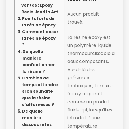
ventes : Epoxy
Resin Used In Art
Aucun produit
Points forts de
trouvé.
la résine époxy
Comment doser
La résine époxy est
la résine époxy
?
un polymère liquide
De quelle
thermodurcissable à
manière
deux composants.
confectionner
Au-delà des
la résine ?
précisions
Combien de
temps attendre
techniques, la résine
si on souhaite
époxy apparaît
que la résine
comme un produit
s’affermisse ?
fluide ​qui, lorsqu’il est
De quelle
introduit à une
manière
dissoudre les
température