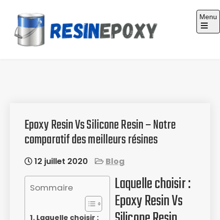
Skip
Menu
to
content
Guide d'achat : Résine époxy
Epoxy Resin Vs Silicone Resin – Notre
comparatif des meilleurs résines
12 juillet 2020
Blog
Laquelle choisir :
Sommaire
Epoxy Resin Vs
Silicone Resin
Laquelle choisir :