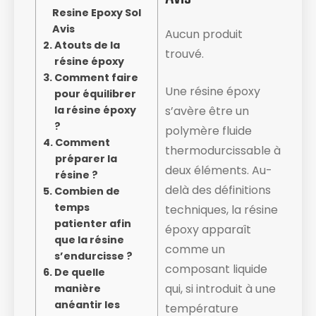
Resine Epoxy Sol
Avis
Aucun produit
Atouts de la
trouvé.
résine époxy
Comment faire
Une résine époxy
pour équilibrer
la résine époxy
s’avère être un
?
polymère fluide
Comment
thermodurcissable à
préparer la
deux éléments. Au-
résine ?
delà des définitions
Combien de
temps
techniques, la résine
patienter afin
époxy apparaît
que la résine
comme un
s’endurcisse ?
composant liquide ​
De quelle
qui, si introduit à une
manière
anéantir les
température