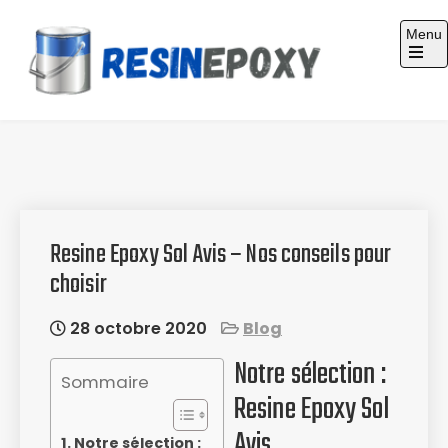
Skip
Menu
to
content
Guide d'achat : Résine époxy
Resine Epoxy Sol Avis – Nos conseils pour
choisir
28 octobre 2020
Blog
Notre sélection :
Sommaire
Resine Epoxy Sol
Avis
Notre sélection :